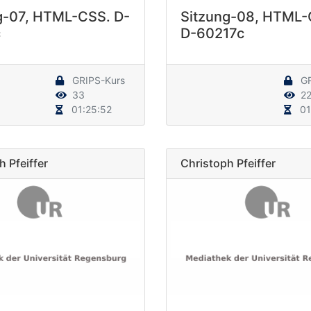
g-07, HTML-CSS. D-
Sitzung-08, HTML-
c
D-60217c
GRIPS-Kurs
GR
33
2
01:25:52
01
 Pfeiffer
Christoph Pfeiffer