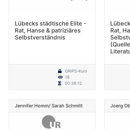
Lübecks städtische Elite -
Lübecks
Rat, Hanse & patriziäres
Rat, Ha
Selbstverständnis
Selbst
(Quell
Literat
GRIPS-Kurs
18
00:38:12
Jennifer Homm/ Sarah Schmitt
Joerg Ob