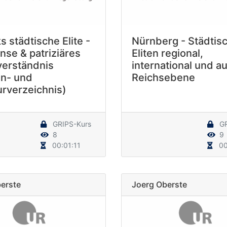
 städtische Elite -
Nürnberg - Städtis
nse & patriziäres
Eliten regional,
verständnis
international und au
en- und
Reichsebene
urverzeichnis)
GRIPS-Kurs
GR
8
9
00:01:11
00
erste
Joerg Oberste