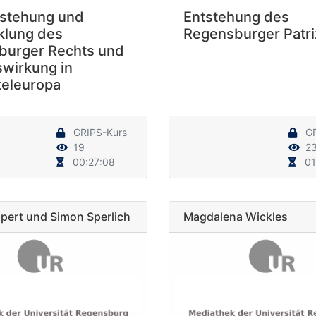
tstehung und
Entstehung des
klung des
Regensburger Patri
urger Rechts und
swirkung in
teleuropa
GRIPS-Kurs
GR
19
2
00:27:08
01
pert und Simon Sperlich
Magdalena Wickles