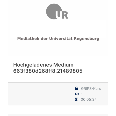
Hochgeladenes Medium
663f380d268ff8.21489805
GRIPS-Kurs
1
00:05:34