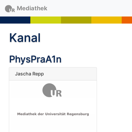
Mediathek
Kanal
PhysPraA1n
Jascha Repp