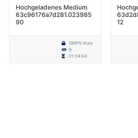
Hochgeladenes Medium
Hochg
63c96176a7d281.023985
63d2d
90
12
GRIPS-Kurs
6
01:34:04