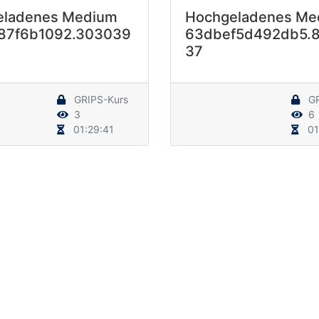
eladenes Medium
Hochgeladenes Me
87f6b1092.303039
63dbef5d492db5.
37
GRIPS-Kurs
GR
3
6
01:29:41
01