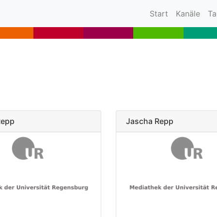
(current)
Start
Kanäle
Ta
Repp
Jascha Repp