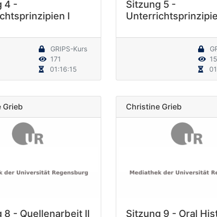
 4 -
Sitzung 5 -
chtsprinzipien I
Unterrichtsprinzipie
GRIPS-Kurs
GR
171
15
01:16:15
01
e Grieb
Christine Grieb
 8 - Quellenarbeit II
Sitzung 9 - Oral His