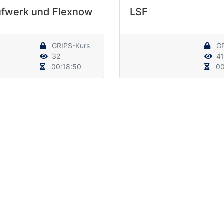
ufwerk und Flexnow
LSF
GRIPS-Kurs
GR
32
4
00:18:50
00