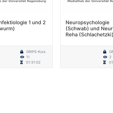
fektiologie 1 und 2
Neuropsychologie
twurm)
(Schwab) und Neur
Reha (Schlachetzki
GRIPS-Kurs
GR
11
2
01:31:02
01