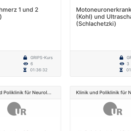
hmerz 1 und 2
Motoneuronerkran
)
(Kohl) und Ultrascha
(Schlachetzki)
GRIPS-Kurs
GR
6
3
01:36:32
01
d Poliklinik für Neurol...
Klinik und Poliklinik für 