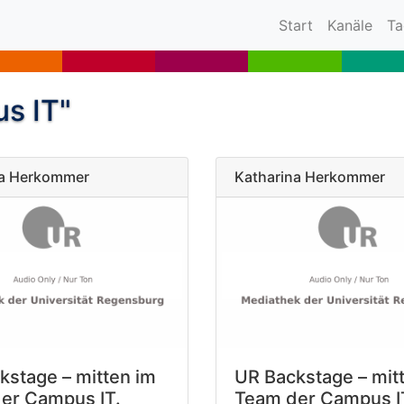
(current)
Start
Kanäle
Ta
s IT"
na Herkommer
Katharina Herkommer
kstage – mitten im
UR Backstage – mit
er Campus IT.
Team der Campus I