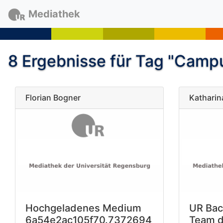
Mediathek
8 Ergebnisse für Tag "Campu
Florian Bogner
Kathari
Hochgeladenes Medium
UR Bac
6a54e2ac105f70.7372694
Team d