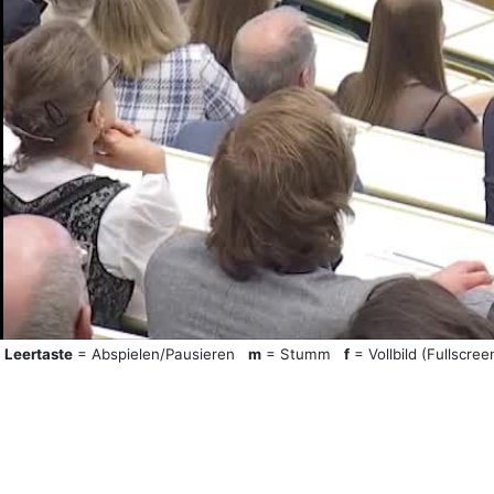
Leertaste
= Abspielen/Pausieren
m
= Stumm
f
= Vollbild (Fullscree