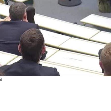
Video
n)